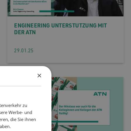
ENGINEERING UNTERSTÜTZUNG MIT
DER ATN
29.01.25
×
tenverkehr zu
nsere Werbe- und
ren, die Sie ihnen
haben.