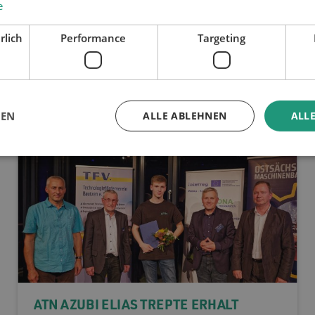
e
DIE JÄHRLICHE WEIHNACHTSFEIER DER
rlich
Performance
Targeting
ATN
13.12.24
GEN
ALLE ABLEHNEN
ALLE
ATN AZUBI ELIAS TREPTE ERHÄLT