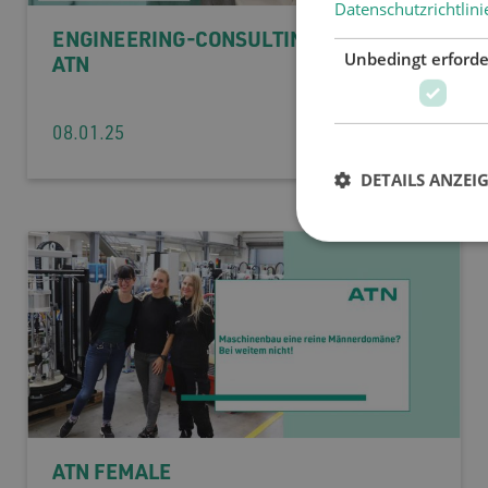
Datenschutzrichtlini
ENGINEERING-CONSULTING BEI DER
Unbedingt erforde
ATN
08.01.25
DETAILS ANZEI
ATN FEMALE