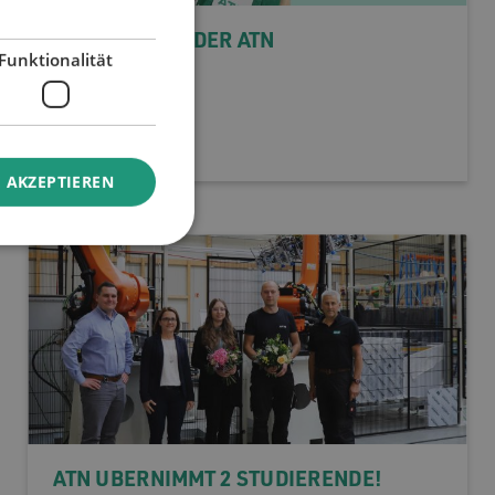
NIKOLAUS BEI DER ATN
Funktionalität
06.12.24
 AKZEPTIEREN
ATN ÜBERNIMMT 2 STUDIERENDE!