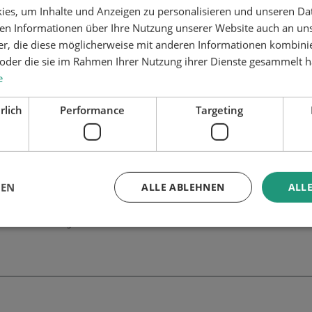
Filz
es, um Inhalte und Anzeigen zu personalisieren und unseren Da
ben Informationen über Ihre Nutzung unserer Website auch an u
er, die diese möglicherweise mit anderen Informationen kombinie
n oder die sie im Rahmen Ihrer Nutzung ihrer Dienste gesammelt 
gnet sich perfekt für die Applikation von
e
t aus einem Materialdruckbehälter (01), welcher
aterialleitung wird der Klarprimer/Aktivator zum
rlich
Performance
Targeting
d trägt dieses wahlweise auf einen Filz oder
rfläche gezogen wird. Gesteuert wird das System
GEN
ALLE ABLEHNEN
ALLE
er Klarprimer wahlweise mit Filz oder Pinsel
ationssteuerung IFC