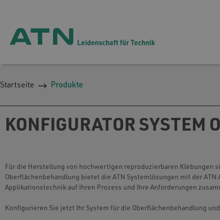
Leidenschaft für Technik
Startseite
Produkte
Applikationssteuerung
Oberflächenbehandlung
Leistungsspektrum - Alles aus einer
Automotive
Schulung & Training
ATN als Arbeitgeber
Aktuelles & Termine
Applika
Kleben
Systemlö
Nutzfah
Hotline 
Stellen
Geschäft
Hand
Landwir
Filling-Station
Versiegeln & Dichten
Mitarbeiterbenefits
Kunden & Partner
Materia
Profil-
Arbeit i
Messen
KONFIGURATOR SYSTEM
Bauindustrie
Erneuer
Entwick
Handauftragssysteme
Ansprechpartner
Kartusc
Für die Herstellung von hochwertigen reproduzierbaren Klebungen si
Oberflächenbehandlung bietet die ATN Systemlösungen mit der ATN A
Applikationstechnik auf Ihren Prozess und Ihre Anforderungen zusa
Systemtechnik Hohlraumschäumen
Konfigu
Konfigurieren Sie jetzt Ihr System für die Oberflächenbehandlung und