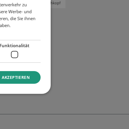
Pinsel
Sprühkopf
tenverkehr zu
nsere Werbe- und
ren, die Sie ihnen
haben.
Funktionalität
 AKZEPTIEREN