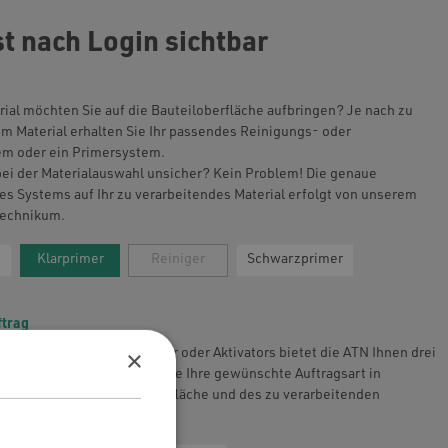
st nach Login sichtbar
ial möchten Sie auf die Bauteiloberfläche aufbringen? Je nach zu
m Material erhalten Sie Ihr passendes Reinigungs- oder
em oder ein Primersystem.
 bei der Materialauswahl unsicher? Kein Problem! Die genaue
es Systems auf Ihr zu verarbeitendes Material erfolgt von unserem
Technikum.
Klarprimer
Reiniger
Schwarzprimer
ftrag
×
n des Reinigers bzw. Primer oder Aktivators bietet die ATN Ihnen drei
Auftragsarten an. Wählen Sie Ihre gewünschte Auftragsart in
von Ihrem Bauteil, der Oberfläche und des zu verarbeitenden