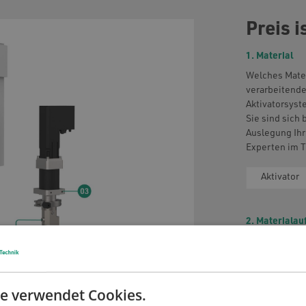
Preis i
1. Material
Welches Mater
verarbeitende
Aktivatorsyst
Sie sind sich
Auslegung Ihr
Experten im 
Aktivator
2. Materialau
Beim Auftrage
verschiedene 
Abhängigkeit 
Materials
e verwendet Cookies.