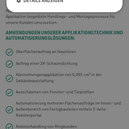
DETAILS ANZEIGEN
Engineering-Kompetenz
sind wir somit in der Lage,
Applikations- und Automatisierungsprozesse oder von der
Applikation losgelöste Handlings- und Montageprozesse für
unsere Kunden umzusetzen.
ANWENDUNGEN UNSERER APPLIKATIONSTECHNIK UND
AUTOMATISIERUNGSLÖSUNGEN:
Oberflächenauftrag an Haustüren
Auftrag einer 2K-Schaumdichtung
Kleinstmengenapplikation von 0,005 cm³ in der
Gebäudeausstattung
Ausschäumen von Fenster- und Türprofilen
Automatisierung mehrerer Flächenaufträge im Innen- und
Außenbereich von Fertigbauteilen mittels 3-Achs-
Roboterportal
Roboterhandling von Ringbunden