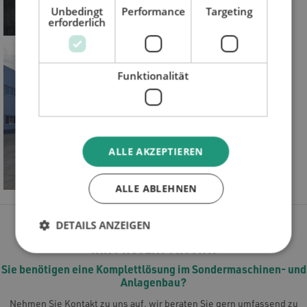
Unbedingt
Performance
Targeting
erforderlich
Funktionalität
ALLE AKZEPTIEREN
ALLE ABLEHNEN
DETAILS ANZEIGEN
IHR PROJEKT MIT ATN
Sie benötigen eine Komplettlösung im Sondermaschinen- und
Anlagenbau?
Nehmen Sie Kontakt zu uns auf, wir beraten Sie gern umfassend zu