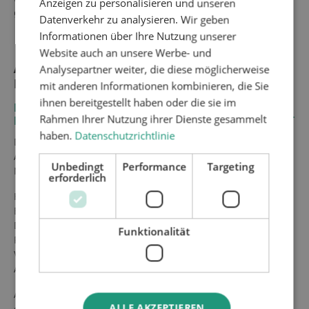
Anzeigen zu personalisieren und unseren
geänderten Produktionsanforderungen zu bieten.
Datenverkehr zu analysieren. Wir geben
Informationen über Ihre Nutzung unserer
Website auch an unsere Werbe- und
Analysepartner weiter, die diese möglicherweise
ATN BIETET IHNEN EIN UMFANGREICHES
mit anderen Informationen kombinieren, die Sie
LEISTUNGSPORTFOLIO
ihnen bereitgestellt haben oder die sie im
LEISTUNGSANGEBOT DER ATN IM BEREICH
Rahmen Ihrer Nutzung ihrer Dienste gesammelt
NUTZFAHRZEUGE, TRANSPORT UND LANDWIRTSCHAFT
haben.
Datenschutzrichtlinie
Das Angebot der ATN umfasst im Bereich der
Applikationstechnik die komplette Produktpalette von der
Unbedingt
Performance
Targeting
Materialförderung bis hin zur präzisen Materialapplikation.
erforderlich
Herzstück der Applikationstechnik ist unser
Elektrovolumendosierer, den es für unterschiedlichste
Dosiermengen und Auftragsmengen gibt. Die ATN zählt zu den
Funktionalität
Pionieren, die Applikationen über elektrisch geregelte
Volumendosierer umgesetzt haben und diese in der
Automobilindustrie auch zur Serie mitentwickelt haben.
Auch in der Automatisierungstechnik verfügt die ATN über ein
ALLE AKZEPTIEREN