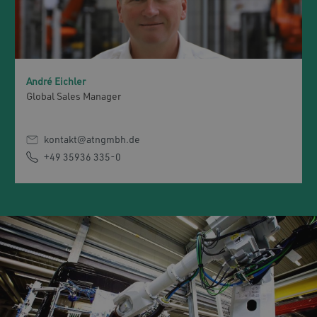
André Eichler
Global Sales Manager
kontakt@atngmbh.de
+49 35936 335-0