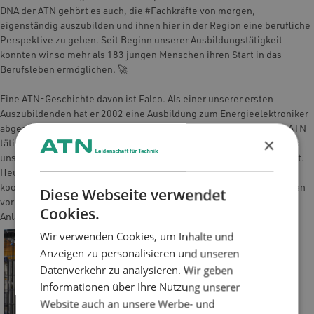
DNA der ATN gehört es auch, die #Fachkräfte von morgen,
eigenständig auszubilden und ihnen hier in der Region eine berufliche
Perspektive zu geben. Seit Beginn unserer Ausbildungstätigkeit
konnten wir so mehr als 183 jungen Menschen ihren Start in das
Berufsleben ermöglichen. 🚀
Eine ATN-Geschichte davon ist Falco. Als einer unserer ersten
Auszubildenden hat er 2002 eine Ausbildung zum Energieelektroniker
abgeschlossen und ist seitdem bis heute als Mitarbeiter im Team ATN
×
tätig. Mit seinem Know-how hat er in mehrjährigen Zwischenstopps
unsere chinesischen Niederlassungen mit aufgebaut und entwickelt.
Heute ist Falco unser Teamleiter Bauleitung. Er organisiert und
koordiniert die Montageteams für die Baustellen bei unseren Kunden
Diese Webseite verwendet
vor Ort und ist so mitverantwortlich für eine reibungslosen
Cookies.
Anlagenaufbau beim Kunden. 👏
Wir verwenden Cookies, um Inhalte und
Anzeigen zu personalisieren und unseren
Datenverkehr zu analysieren. Wir geben
Informationen über Ihre Nutzung unserer
Website auch an unsere Werbe- und