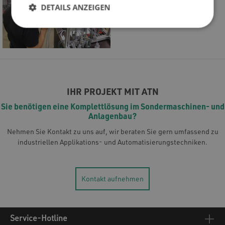
DETAILS ANZEIGEN
IHR PROJEKT MIT ATN
Sie benötigen eine Komplettlösung im Sondermaschinen- und
Anlagenbau?
Nehmen Sie Kontakt zu uns auf, wir beraten Sie gern umfassend zu
industriellen Applikations- und Automatisierungstechniken.
Kontakt aufnehmen
Service-Hotline