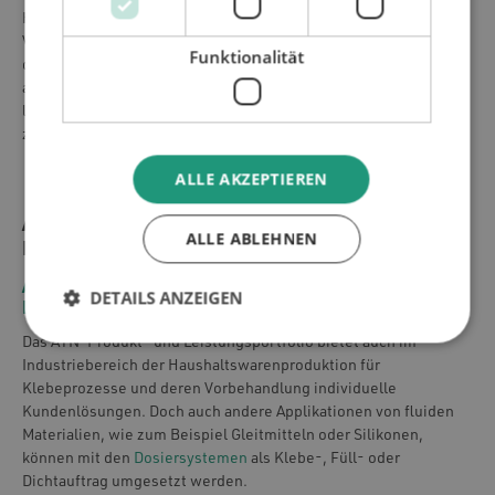
Haushaltsgeräteproduktion das Kleben als
Verbindungstechnologie eingesetzt. Neben den Möglichkeiten,
Funktionalität
die das
Kleben
in Bezug auf das Produktdesign zulässt, sind
auch die physikalischen Vorteile des Klebens, zum Beispiel als
langzeitstabile Verbindung, ein wichtiges Kriterium für dessen
zunehmenden Einsatz.
ALLE AKZEPTIEREN
ATN TECHNOLOGIE FÜR DIE
ALLE ABLEHNEN
HAUSHALTSGERÄTEPRODUKTION
APPLIKATIONSTECHNIK FÜR
DETAILS ANZEIGEN
HAUSHALTSGERÄTEPRODUKTION
Das ATN-Produkt- und Leistungsportfolio bietet auch im
Industriebereich der Haushaltswarenproduktion für
Klebeprozesse und deren Vorbehandlung individuelle
Kundenlösungen. Doch auch andere Applikationen von fluiden
Materialien, wie zum Beispiel Gleitmitteln oder Silikonen,
können mit den
Dosiersystemen
als Klebe-, Füll- oder
Dichtauftrag umgesetzt werden.