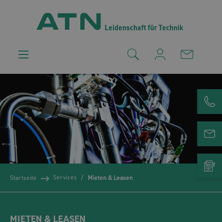
Leidenschaft für Technik
Services
Startseite
Mieten & Leasen
MIETEN & LEASEN