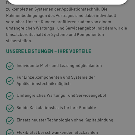
Das Mieten und Leasen umfasst einzelne Komponenten bis hin
zu kompletten Systemen der Applikationstechnik. Die
Rahmenbedingungen des Vertrages sind dabei individuell
vereinbar. Unsere Kunden profitieren zudem von einem
umfangreichen Wartungs- und Serviceangebot, mit dem wir die
Einsatzbereitschaft der Systeme und Komponenten
sicherstellen.
UNSERE LEISTUNGEN – IHRE VORTEILE
Individuelle Miet- und Leasingmöglichkeiten
Für Einzelkomponenten und Systeme der
Applikationstechnik möglich
Umfangreiches Wartungs- und Serviceangebot
Solide Kalkulationsbasis für Ihre Produkte
Einsatz neuster Technologien ohne Kapitalbindung
Flexibilität bei schwankenden Stückzahlen