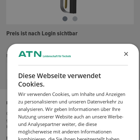
Preis ist nach Login sichtbar
×
Menge
Login erforderlich
Diese Webseite verwendet
Cookies.
Wir verwenden Cookies, um Inhalte und Anzeigen
zu personalisieren und unseren Datenverkehr zu
Produktbeschreibung
analysieren. Wir geben Informationen über Ihre
Ob als Notstrategie für automatisierte Anwendungen, einer
Nutzung unserer Website auch an unsere Werbe-
generell manuellen Anwendung oder für die Fertigung von
und Analysepartner weiter, die diese
Kleinserie…
Mehr
möglicherweise mit anderen Informationen
kombinieren, die Sie ihnen bereitgestellt haben
Downloads