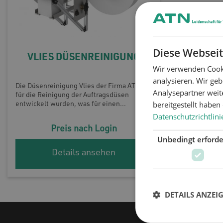
Systemtechnik Hohlraumschäumen
Konfigu
Diese Webseit
VLIES DÜSENREINIGUNG
Wir verwenden Cooki
analysieren. Wir ge
Die Düsenreinigung Vlies der Firma ATN ist
Analysepartner weit
für die Reinigung der Auftragsdüsen
bereitgestellt habe
entwickelt wurden, was für einen
optimalen Materialauftrag unerlässlich ist.
Datenschutzrichtlini
Die Auftragsdüse taucht mittels des
Preis nach Login
Reinigungsmaterials in die
Unbedingt erforde
Reinigungseinheit ein. Die
Reinigungseinheit schließt sich und durch
Details ansehen
eine Drehbewegung der Auftragsdrüse
wird das überschüssige Material
abgestreift. Nach der Reinigung öffnet sich
die Einheit und die Auftragsdüse wird
DETAILS ANZEI
herausgefahren. Das benutzte
Reinigungsmaterial wird auf einer
separaten Rolle aufgewickelt.Als
Reinigungsmaterial dient hierbei Papier