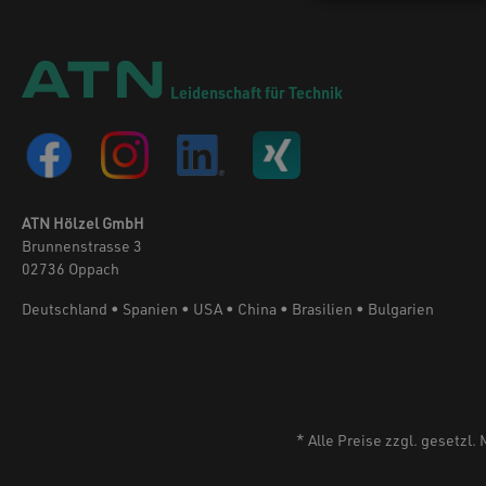
oder Vlies, wobei die Rollenstärke und -
breite kundenindividuell festgelegt
werden kann. Das System zeichnet sich
durch eine einfache Rollenmontage aus.
Leidenschaft für Technik
Zusätzlich erkennt das System automatisch
den Status vom Vorrat des
Reinigungsmaterials eines intakten
Reinigungsbandes. Die Düsenreinigung
wird je nach Typ des Applikationsturmes
stationär oder verfahrbar montiert.
ATN Hölzel GmbH
Brunnenstrasse 3
02736 Oppach
Deutschland • Spanien • USA • China • Brasilien • Bulgarien
* Alle Preise zzgl. gesetzl