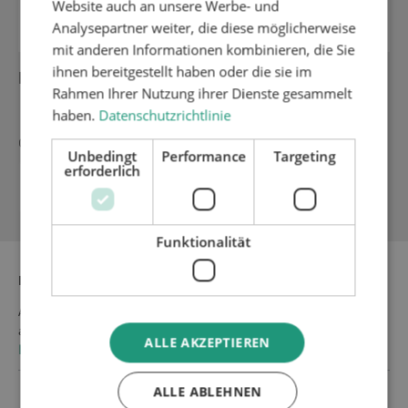
Website auch an unsere Werbe- und
Analysepartner weiter, die diese möglicherweise
mit anderen Informationen kombinieren, die Sie
ihnen bereitgestellt haben oder die sie im
Price after login visible
Rahmen Ihrer Nutzung ihrer Dienste gesammelt
haben.
Datenschutzrichtlinie
Quantity
Unbedingt
Performance
Targeting
erforderlich
Login required
Funktionalität
Description
ATN’s PE applicator is designed for use as an external axis on
an application tower. The applicator applies material directl…
ALLE AKZEPTIEREN
More
ALLE ABLEHNEN