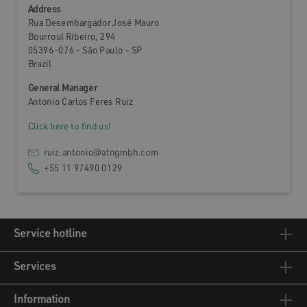
Address
Rua Desembargador José Mauro
Bourroul Ribeiro, 294
05396-076 - São Paulo - SP
Brazil
General Manager
Antonio Carlos Feres Ruiz
Click here to find us!
ruiz.antonio@atngmbh.com
+55 11 97490 0129
Service hotline
Services
Information