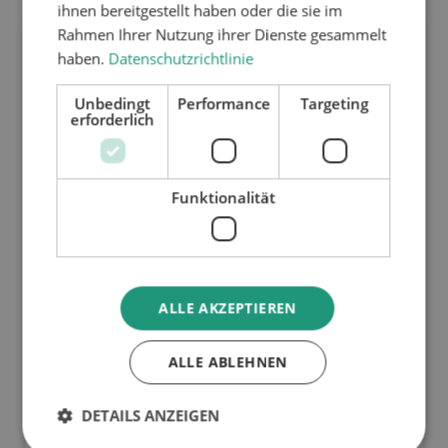
ihnen bereitgestellt haben oder die sie im
Rahmen Ihrer Nutzung ihrer Dienste gesammelt
haben.
Datenschutzrichtlinie
Unbedingt
Performance
Targeting
erforderlich
Funktionalität
ATN HOELZEL LP
Address
ALLE AKZEPTIEREN
7801 Lee Highway
Chattanooga TN 37421
ALLE ABLEHNEN
United States of America
General Manager
DETAILS ANZEIGEN
Thomas Brandler