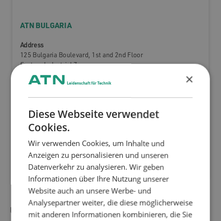
ATN BULGARIA
Address
125 Bulgaria Boulevard, 1st and 2nd Floor
Eastern Industrial Zone
×
7009 Ruse
Bulgaria
Technical Director
Diese Webseite verwendet
Sawa Dzhanfezov
Cookies.
Click here to find us!
Wir verwenden Cookies, um Inhalte und
dzhanfezov.sawa@atngmbh.com
Anzeigen zu personalisieren und unseren
+359 879 237 341
Datenverkehr zu analysieren. Wir geben
Informationen über Ihre Nutzung unserer
Website auch an unsere Werbe- und
Analysepartner weiter, die diese möglicherweise
USA
mit anderen Informationen kombinieren, die Sie